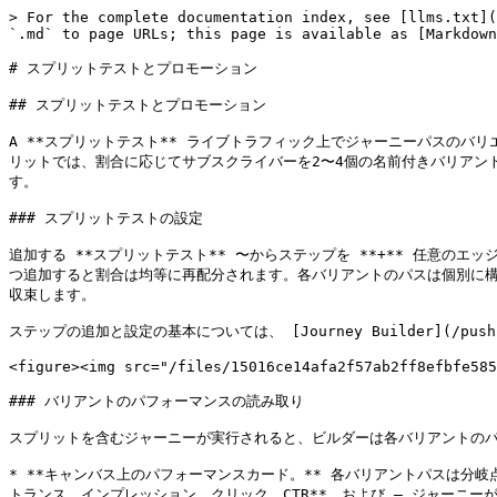
> For the complete documentation index, see [llms.txt](
`.md` to page URLs; this page is available as [Markdown
# スプリットテストとプロモーション

## スプリットテストとプロモーション

A **スプリットテスト** ライブトラフィック上でジャーニーパスのバ
リットでは、割合に応じてサブスクライバーを2〜4個の名前付きバリアン
す。

### スプリットテストの設定

追加する **スプリットテスト** 〜からステップを **+** 任意の
つ追加すると割合は均等に再配分されます。各バリアントのパスは個別に構築
収束します。

ステップの追加と設定の基本については、 [Journey Builder](/pushly-ja
<figure><img src="/files/15016ce14afa2f57ab2ff8efbfe585
### バリアントのパフォーマンスの読み取り

スプリットを含むジャーニーが実行されると、ビルダーは各バリアントのパ
* **キャンバス上のパフォーマンスカード。** 各バリアントパスは分岐
トランス、インプレッション、クリック、CTR**、および — ジャーニーが購