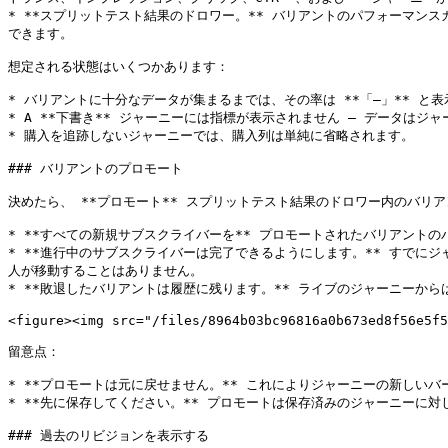
* **スプリットテスト結果のドロワー。** バリアントのパフォーマ
できます。

想定される状態はいくつかあります：

* バリアントに十分なデータが集まるまでは、その率は **「—」** と
* A **下書き** ジャーニーには指標が表示されません — データはジ
* 購入を追跡しないジャーニーでは、購入列は単純に省略されます。

### バリアントのプロモート

決めたら、 **プロモート** スプリットテスト結果のドロワー内のバリ
* **すべての新規サブスクライバーを** プロモートされたバリアント
* **進行中のサブスクライバーは完了できるようにします。** すで
人が移動することはありません。

* **敗退したバリアントは履歴に残ります。** ライブのジャーニーか
<figure><img src="/files/8964b03bc96816a0b673ed8f56e5f5
留意点：

* **プロモートは元に戻せません。** これによりジャーニーの新しい
* **先に保存してください。** プロモートは保存済みのジャーニーに
### 過去のリビジョンを表示する
