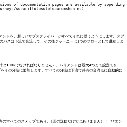
sions of documentation pages are available by appending 
urneys/supurittotesutotopuromshon.md).

バリアントを、新しいサブスクライバーがすべてそれに従うようにします。スプ
のパスは下流で合流して、その後ジャーニーは1つのフローとして継続しま
計は100%でなければなりません）。バリアントは最大4つまで設定でき、1
ップをその分岐に追加します。すべての分岐は下流で共有の合流点に自動的に
岐内のすべてのステップであり、1回の送信だけではありません）： **エン