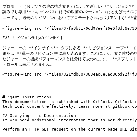
プロモート（およびその他の構造変更）によって新しい **リビジョン** が
読み取り専用**：キャンバスにはその以前のバージョン（たとえば元のス
ニーでは、過去のリビジョンにおいてプロモートされたバリアントが **🏆*
<figure><img src="/files/37fa3b8170dd97eef26e6f8d56e730
### リビジョン対応のインサイト

ジャーニーの **インサイト** タブにある **リビジョンスコープ**
または **単一のリビジョン**に絞り込めます。これにより、変更前後
たジャーニーの後続パフォーマンスとは分けて扱われます。 **スプリッ
トロールは表示されません。

<figure><img src="/files/321fdb0073834ac0e6ad86bd92f4f3
---

# Agent Instructions

This documentation is published with GitBook. GitBook i
technical content effectively. Learn more at gitbook.co
## Querying This Documentation

If you need additional information that is not directly
Perform an HTTP GET request on the current page URL wit