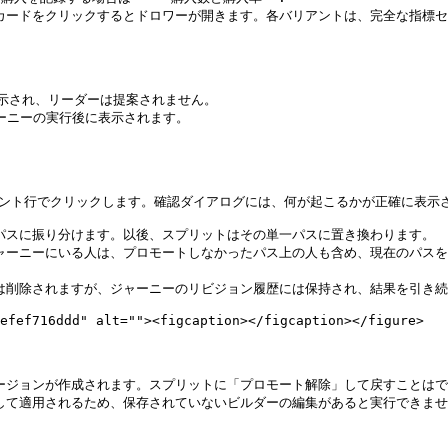
ンスカードをクリックするとドロワーが開きます。各バリアントは、完全な指標
表示され、リーダーは提案されません。

ャーニーの実行後に表示されます。

アント行でクリックします。確認ダイアログには、何が起こるかが正確に表示さ
のパスに振り分けます。以後、スプリットはその単一パスに置き換わります。

にジャーニーにいる人は、プロモートしなかったパス上の人も含め、現在のパス
らは削除されますが、ジャーニーのリビジョン履歴には保持され、結果を引き続
efef716ddd" alt=""><figcaption></figcaption></figure>

バージョンが作成されます。スプリットに「プロモート解除」して戻すことはで
対して適用されるため、保存されていないビルダーの編集があると実行できませ