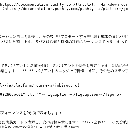
https://documentation.pushly.com/llms.txt). Markdown ver
](https://documentation.pushly.com/pushly-ja/platform/jo
リエーション同士を比較し、その後 **プロモートする** 最も成果の良い
トパスに分割します。各パスは通知と待機の独自のシーケンスであり、すべて
エッジで各バリアントに名前を付け、各バリアントの割合を設定します（割合の合
します — **+** バリアントのエッジ上で待機、通知、その他のステ
/platform/journeys/jnbirud.md).

98266eec61" alt=""><figcaption></figcaption></figure>

フォーマンスを2か所で表示します：

点に簡易カードを表示し、次の指標を示します： **パス全体** （その分
入を記録する場合は — **購入数と購入率**.
